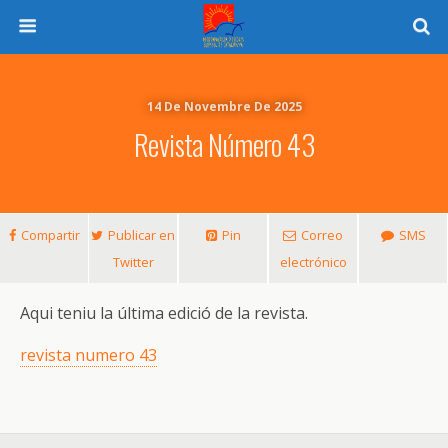
14 De Novembre De 2025
Revista Número 43
Compartir
Publicar en
Pin
Correo
SMS
Twitter
electrónico
Aqui teniu la última edició de la revista.
revista numero 43