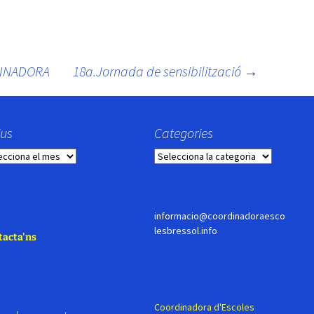
DINADORA
18a.Jornada de sensibilització
→
ius
Categories
us
Categories
informacio@coordinadoraesco
lesbressol.info
tacta'ns
Coordinadora d'Escoles