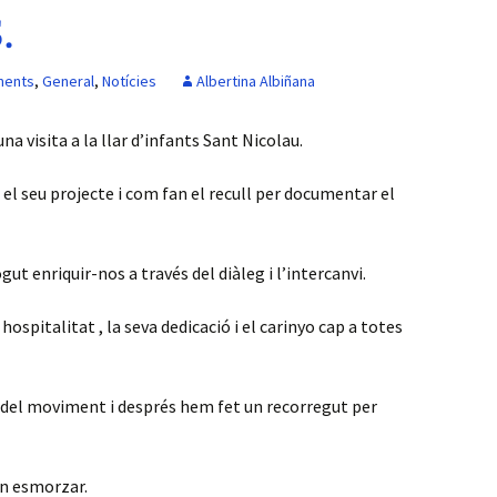
Recordar
.
contraseny
Accions
reivindicatives
ments
,
General
,
Notícies
Albertina Albiñana
Esmorzar
na visita a la llar d’infants Sant Nicolau.
pedagògic
el seu projecte i com fan el recull per documentar el
Visites a escoles
 enriquir-nos a través del diàleg i l’intercanvi.
hospitalitat , la seva dedicació i el carinyo cap a totes
 del moviment i després hem fet un recorregut per
on esmorzar.