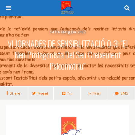
14 De Maig De 2007
VI JORNADES DE SENSIBLITZACIÓ 0-3: “El
Nen Protagonista Del Seu Creixement
Psicomotriu”
Share
Tweet
Pin
Mail
SMS