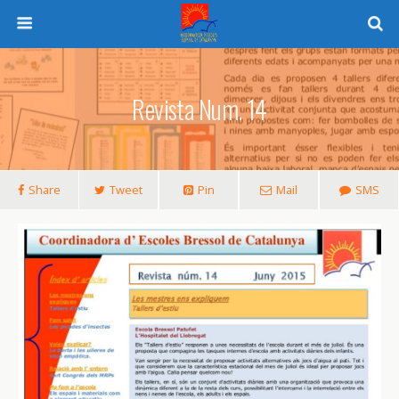
Revista Num. 14
Share
Tweet
Pin
Mail
SMS