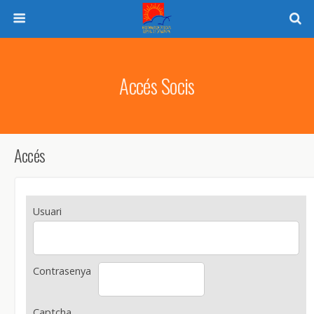
Accés Socis
Accés
Usuari
Contrasenya
Captcha