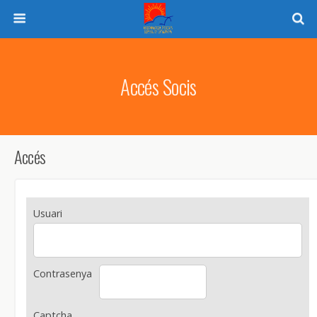
Accés Socis
Accés
Usuari
Contrasenya
Captcha